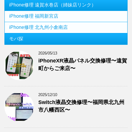
iPhone修理 遠賀水巻店（姉妹店リンク）
iPhone修理 福岡新宮店
iPhone修理 北九州小倉南店
モバ探
2026/05/13
iPhoneXR液晶パネル交換修理〜遠賀
町からご来店〜
2025/12/10
Switch液晶交換修理〜福岡県北九州
市八幡西区〜