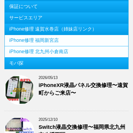
保証について
サービスエリア
iPhone修理 遠賀水巻店（姉妹店リンク）
iPhone修理 福岡新宮店
iPhone修理 北九州小倉南店
モバ探
2026/05/13
iPhoneXR液晶パネル交換修理〜遠賀
町からご来店〜
2025/12/10
Switch液晶交換修理〜福岡県北九州