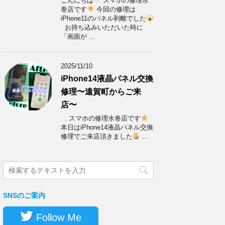
こんにちは
スマホの修理水
巻店です
今回の修理は
iPhone11のパネル剥離でした
お持ち込みいただいた時に
「画面が ...
2025/11/10
iPhone14液晶パネル交換
修理〜遠賀町からご来
店〜
. スマホの修理水巻店です
本日はiPhone14液晶パネル交換
修理でご来店頂きました
...
SNSのご案内
Follow Me