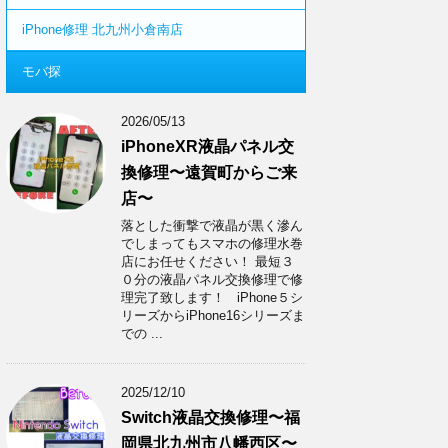
iPhone修理 北九州小倉南店
モバ探
2026/05/13
iPhoneXR液晶パネル交
換修理〜遠賀町からご来
店〜
落とした衝撃で液晶が黒く滲ん
でしまってもスマホの修理水巻
店にお任せください！ 最短３
０分の液晶パネル交換修理で修
理完了致します！ iPhone５シ
リーズからiPhone16シリーズま
での ...
2025/12/10
Switch液晶交換修理〜福
岡県北九州市八幡西区〜