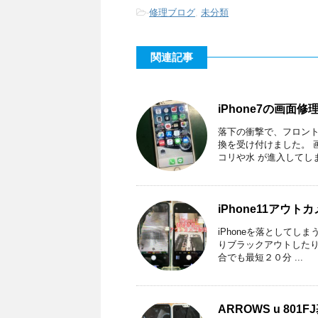
-
修理ブログ
,
未分類
関連記事
iPhone7の画面
落下の衝撃で、フロント
換を受け付けました。 
コリや水 が進入してしまい
iPhone11アウ
iPhoneを落として
りブラックアウトしたり
合でも最短２０分 ...
ARROWS u 8