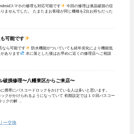
Androidスマホの修理も対応可能です
今回の修理は液晶破損の症
りませんでした。 たまたまお客様が同じ機種を2台お持ちだった
修理も可能です
当店なら可能です
防水機能がついていても経年劣化により機能低
とがあります
水に落とした後はお早めに近くの修理店へご相談
パネル破損修理〜八幡東区からご来店〜
めに携帯にパスコードロックをかけている人は多いと思います。
ードロックがかけられるようになっていて 初期設定では１０回パスコー
クの解 ...
テリー交換