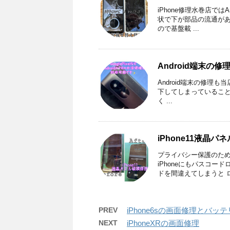
iPhone修理水巻店では
状で下が部品の流通があ
ので基盤載 ...
Android端末の
Android端末の修理も
下してしまっているこ
く ...
iPhone11液晶
プライバシー保護のた
iPhoneにもパスコ
ドを間違えてしまうと ロッ
PREV
iPhone6sの画面修理とバッ
NEXT
iPhoneXRの画面修理