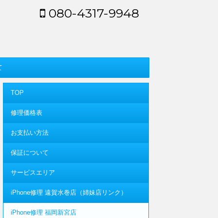
080-4317-9948
て
TOP
修理価格表
お支払い方法
保証について
サービスエリア
iPhone修理 遠賀水巻店（姉妹店リンク）
iPhone修理 福岡新宮店