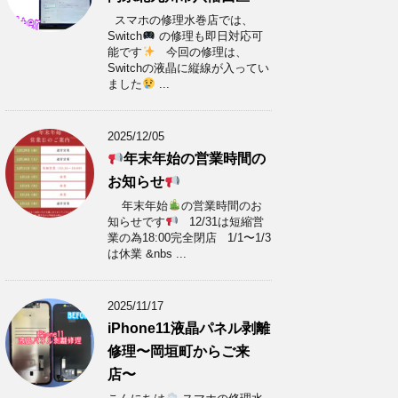
スマホの修理水巻店では、
Switch
の修理も即日対応可
能です
今回の修理は、
Switchの液晶に縦線が入ってい
ました
...
2025/12/05
年末年始の営業時間の
お知らせ
年末年始
の営業時間のお
知らせです
12/31は短縮営
業の為18:00完全閉店 1/1〜1/3
は休業 &nbs ...
2025/11/17
iPhone11液晶パネル剥離
修理〜岡垣町からご来
店〜