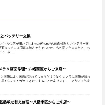
修理とバッテリー交換
パネルに穴が開いてしまったiPhone7の画面修理と バッテリー交
画面タッチには問題は無さそうでしたが、穴が開いたままだと、ホ
、故 ...
トカメラ＆画面修理〜八幡西区からご来店〜
しまうと衝撃により画面が割れてしまうだけでなく カメラに衝撃が加わ
 黒や白のもやが出てきたりすることがあります。 そういった場
01FJ基盤載せ替え修理〜八幡東区からご来店〜